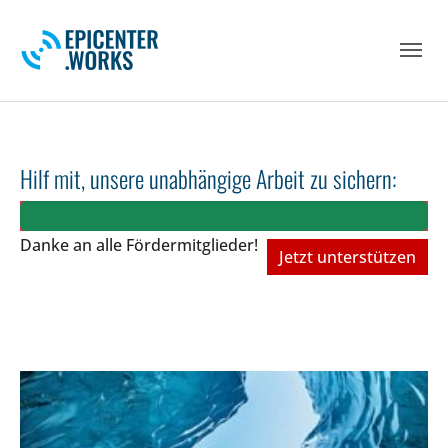
Skip to main navigation
Skip to main content
Skip to page footer
Hilf mit, unsere unabhängige Arbeit zu sichern:
Danke an alle Fördermitglieder!
Jetzt unterstützen