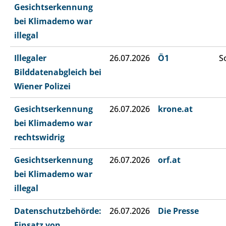
Gesichtserkennung
bei Klimademo war
illegal
Illegaler
26.07.2026
Ö1
S
Bilddatenabgleich bei
Wiener Polizei
Gesichtserkennung
26.07.2026
krone.at
bei Klimademo war
rechtswidrig
Gesichtserkennung
26.07.2026
orf.at
bei Klimademo war
illegal
Datenschutzbehörde:
26.07.2026
Die Presse
Einsatz von