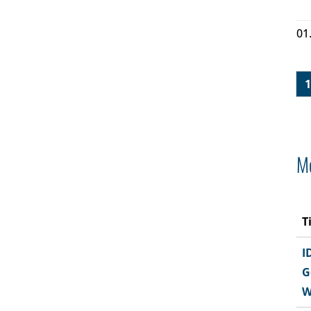
01
1
Me
T
I
G
W