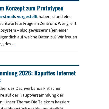
om Konzept zum Prototypen
rstmals vorgestellt
haben, stand eine
beantwortete Frage im Zentrum: Wer greift
osystem – also gewissermaßen einer
eigentlich auf welche Daten zu? Wir freuen
ung des
…
mmlung 2026: Kaputtes Internet
t
cher des Dachverbands kritischer
äre auf der Hauptversammlung der
n. Unser Thema: Die Telekom kassiert
 das Herzstück der Netzneutralität.