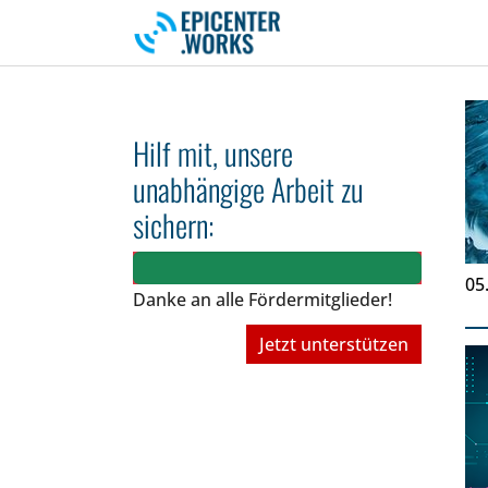
Skip to main navigation
Skip to main content
Skip to page footer
Hilf mit, unsere
unabhängige Arbeit zu
sichern:
05
Danke an alle Fördermitglieder!
Jetzt unterstützen