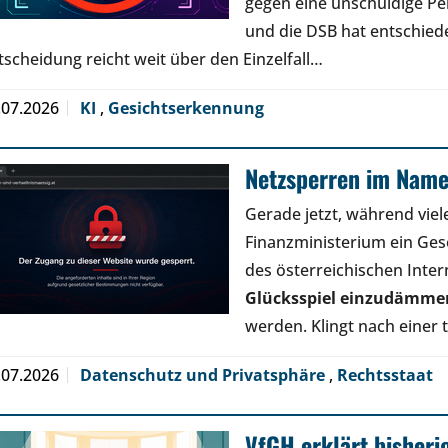
gegen eine unschuldige Pe
und die DSB hat entschied
tscheidung reicht weit über den Einzelfall…
.07.2026
KI
,
Gesichtserkennung
Netzsperren im Name
Gerade jetzt, während viele
Finanzministerium ein Geset
des österreichischen Inter
Glücksspiel einzudämme
werden. Klingt nach einer
.07.2026
Datenschutz und Privatsphäre
,
Rechtsstaat
VfGH erklärt bisheri