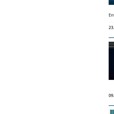
En
23
09