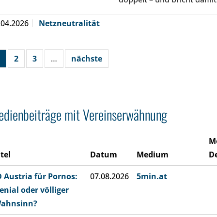
.04.2026
Netzneutralität
2
3
…
nächste
dienbeiträge mit Vereinserwähnung
M
itel
Datum
Medium
De
D Austria für Pornos:
07.08.2026
5min.at
enial oder völliger
ahnsinn?