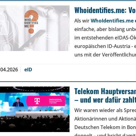
Whoidentifies.me: V
Als wir
WhoIdentifies.me e
einfache, aber bislang un
im entstehenden eIDAS-Ök
europäischen ID-Austria - 
uns mit der Veröffentlich
.04.2026
eID
Telekom Hauptversa
– und wer dafür zahl
Wir waren wieder als Spre
Aktionärinnen und Aktion
Deutschen Telekom in Bon
doppelt – und bricht damit