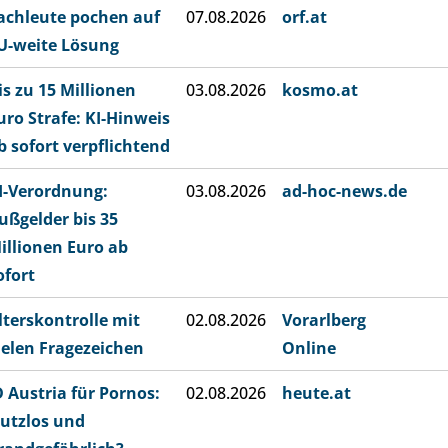
achleute pochen auf
07.08.2026
orf.at
U-weite Lösung
is zu 15 Millionen
03.08.2026
kosmo.at
uro Strafe: KI-Hinweis
b sofort verpflichtend
I-Verordnung:
03.08.2026
ad-hoc-news.de
ußgelder bis 35
illionen Euro ab
ofort
lterskontrolle mit
02.08.2026
Vorarlberg
ielen Fragezeichen
Online
D Austria für Pornos:
02.08.2026
heute.at
utzlos und