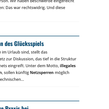
rson. Wir haben Beschwerde eingereicht
en: Das war rechtswidrig. Und diese
n des Glücksspiels
 im Urlaub sind, stellt das
z zur Diskussion, das tief in die Struktur
nets eingreift. Unter dem Motto,
illegales
n
, sollen künftig
Netzsperren
möglich
 technischen…
ge Praxis bei