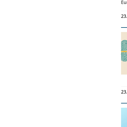
Eu
23
23