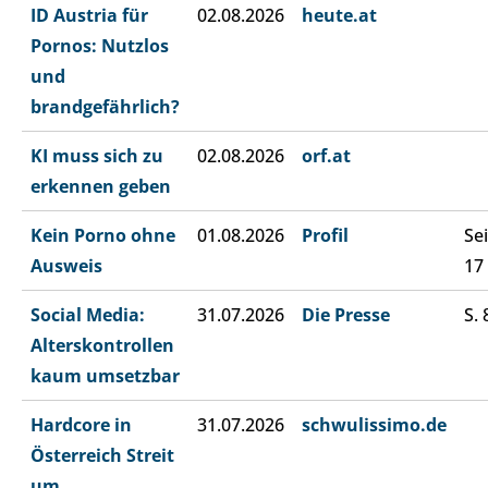
ID Austria für
02.08.2026
heute.at
Pornos: Nutzlos
und
brandgefährlich?
KI muss sich zu
02.08.2026
orf.at
erkennen geben
Kein Porno ohne
01.08.2026
Profil
Sei
Ausweis
17
Social Media:
31.07.2026
Die Presse
S. 
Alterskontrollen
kaum umsetzbar
Hardcore in
31.07.2026
schwulissimo.de
Österreich Streit
um