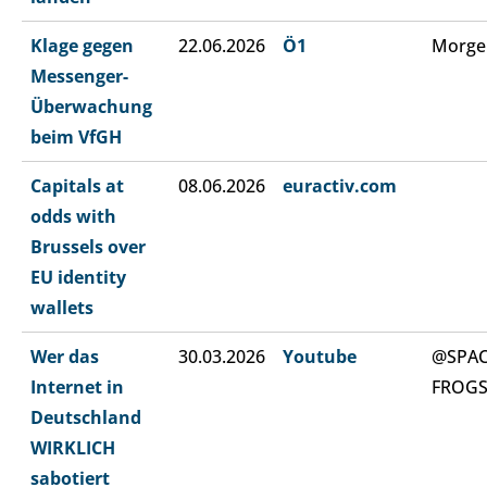
Klage gegen
22.06.2026
Ö1
Morge
Messenger-
Überwachung
beim VfGH
Capitals at
08.06.2026
euractiv.com
odds with
Brussels over
EU identity
wallets
Wer das
30.03.2026
Youtube
@SPA
Internet in
FROG
Deutschland
WIRKLICH
sabotiert