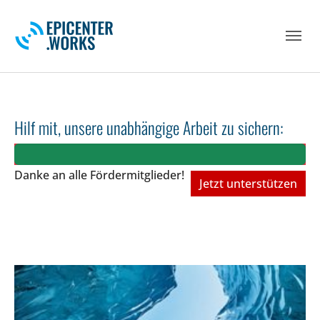
Skip to main navigation
Skip to main content
Skip to page footer
Hilf mit, unsere unabhängige Arbeit zu sichern:
Danke an alle Fördermitglieder!
Jetzt unterstützen