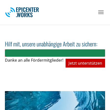
Skip to main navigation
Skip to main content
Skip to page footer
Hilf mit, unsere unabhängige Arbeit zu sichern:
Danke an alle Fördermitglieder!
Jetzt unterstützen