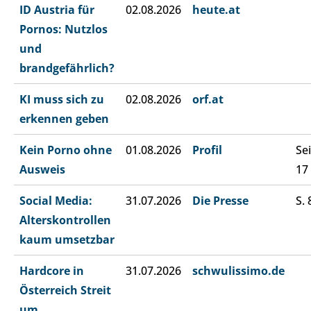
ID Austria für
02.08.2026
heute.at
Pornos: Nutzlos
und
brandgefährlich?
KI muss sich zu
02.08.2026
orf.at
erkennen geben
Kein Porno ohne
01.08.2026
Profil
Sei
Ausweis
17
Social Media:
31.07.2026
Die Presse
S. 
Alterskontrollen
kaum umsetzbar
Hardcore in
31.07.2026
schwulissimo.de
Österreich Streit
um