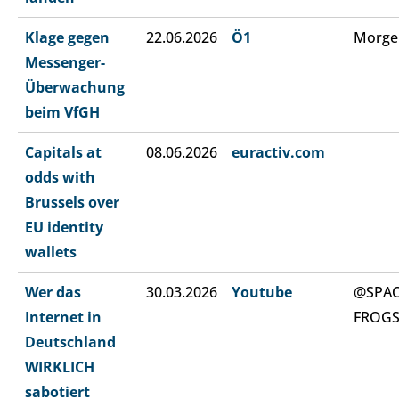
Klage gegen
22.06.2026
Ö1
Morge
Messenger-
Überwachung
beim VfGH
Capitals at
08.06.2026
euractiv.com
odds with
Brussels over
EU identity
wallets
Wer das
30.03.2026
Youtube
@SPA
Internet in
FROG
Deutschland
WIRKLICH
sabotiert