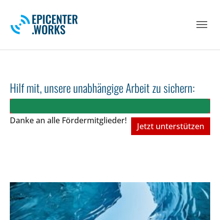
Skip to main navigation
Skip to main content
Skip to page footer
Hilf mit, unsere unabhängige Arbeit zu sichern:
Danke an alle Fördermitglieder!
Jetzt unterstützen