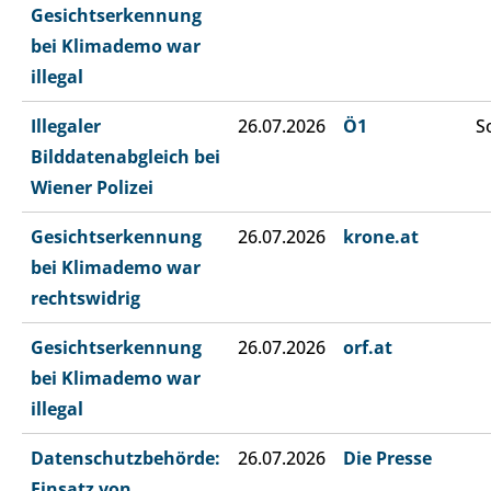
Gesichtserkennung
bei Klimademo war
illegal
Illegaler
26.07.2026
Ö1
S
Bilddatenabgleich bei
Wiener Polizei
Gesichtserkennung
26.07.2026
krone.at
bei Klimademo war
rechtswidrig
Gesichtserkennung
26.07.2026
orf.at
bei Klimademo war
illegal
Datenschutzbehörde:
26.07.2026
Die Presse
Einsatz von