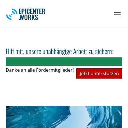
Skip to main navigation
Skip to main content
Skip to page footer
Hilf mit, unsere unabhängige Arbeit zu sichern:
Danke an alle Fördermitglieder!
Jetzt unterstützen