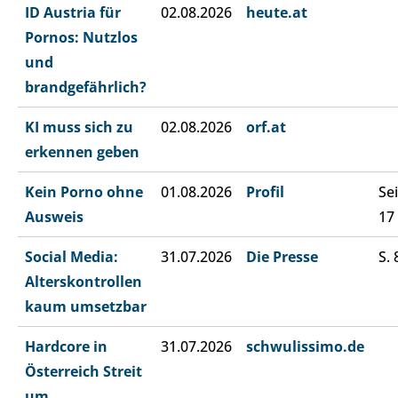
ID Austria für
02.08.2026
heute.at
Pornos: Nutzlos
und
brandgefährlich?
KI muss sich zu
02.08.2026
orf.at
erkennen geben
Kein Porno ohne
01.08.2026
Profil
Sei
Ausweis
17
Social Media:
31.07.2026
Die Presse
S. 
Alterskontrollen
kaum umsetzbar
Hardcore in
31.07.2026
schwulissimo.de
Österreich Streit
um