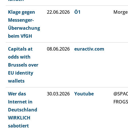
Klage gegen
22.06.2026
Ö1
Morge
Messenger-
Überwachung
beim VfGH
Capitals at
08.06.2026
euractiv.com
odds with
Brussels over
EU identity
wallets
Wer das
30.03.2026
Youtube
@SPA
Internet in
FROG
Deutschland
WIRKLICH
sabotiert