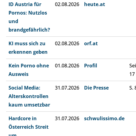
ID Austria für
02.08.2026
heute.at
Pornos: Nutzlos
und
brandgefährlich?
KI muss sich zu
02.08.2026
orf.at
erkennen geben
Kein Porno ohne
01.08.2026
Profil
Sei
Ausweis
17
Social Media:
31.07.2026
Die Presse
S. 
Alterskontrollen
kaum umsetzbar
Hardcore in
31.07.2026
schwulissimo.de
Österreich Streit
um