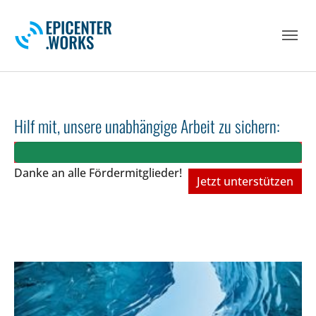
Skip to main navigation
Skip to main content
Skip to page footer
Hilf mit, unsere unabhängige Arbeit zu sichern:
Danke an alle Fördermitglieder!
Jetzt unterstützen