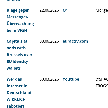
Klage gegen
22.06.2026
Ö1
Morge
Messenger-
Überwachung
beim VfGH
Capitals at
08.06.2026
euractiv.com
odds with
Brussels over
EU identity
wallets
Wer das
30.03.2026
Youtube
@SPA
Internet in
FROG
Deutschland
WIRKLICH
sabotiert