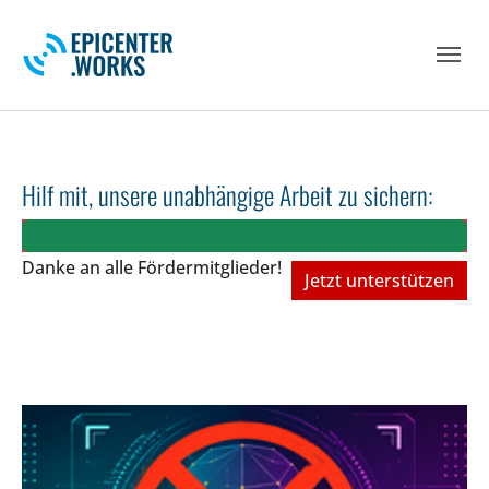
Skip to main navigation
Skip to main content
Skip to page footer
Hilf mit, unsere unabhängige Arbeit zu sichern:
Danke an alle Fördermitglieder!
Jetzt unterstützen