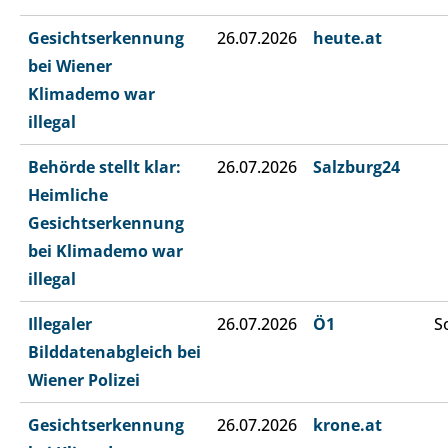
Gesichtserkennung
26.07.2026
heute.at
bei Wiener
Klimademo war
illegal
Behörde stellt klar:
26.07.2026
Salzburg24
Heimliche
Gesichtserkennung
bei Klimademo war
illegal
Illegaler
26.07.2026
Ö1
S
Bilddatenabgleich bei
Wiener Polizei
Gesichtserkennung
26.07.2026
krone.at