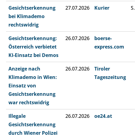
Gesichtserkennung
27.07.2026
Kurier
S.
bei Klimademo
rechtswidrig
Gesichtserkennung:
26.07.2026
boerse-
Österreich verbietet
express.com
KI-Einsatz bei Demos
Anzeige nach
26.07.2026
Tiroler
Klimademo in Wien:
Tageszeitung
Einsatz von
Gesichtserkennung
war rechtswidrig
Illegale
26.07.2026
oe24.at
Gesichtserkennung
durch Wiener Polizei