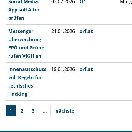
Social-Media:
03.02.2026
Ö1
Morg
App soll Alter
prüfen
Messenger-
21.01.2026
orf.at
Überwachung:
FPÖ und Grüne
rufen VfGH an
Innenausschuss
15.01.2026
orf.at
will Regeln für
„ethisches
Hacking“
1
2
3
…
nächste