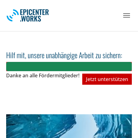
Skip to main navigation
Skip to main content
Skip to page footer
Hilf mit, unsere unabhängige Arbeit zu sichern:
Danke an alle Fördermitglieder!
Jetzt unterstützen