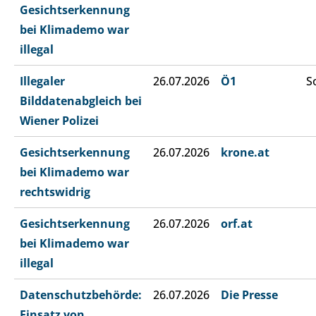
Gesichtserkennung
bei Klimademo war
illegal
Illegaler
26.07.2026
Ö1
S
Bilddatenabgleich bei
Wiener Polizei
Gesichtserkennung
26.07.2026
krone.at
bei Klimademo war
rechtswidrig
Gesichtserkennung
26.07.2026
orf.at
bei Klimademo war
illegal
Datenschutzbehörde:
26.07.2026
Die Presse
Einsatz von