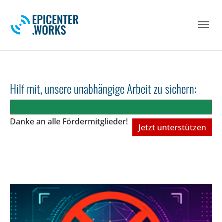
Skip to main navigation
Skip to main content
Skip to page footer
Hilf mit, unsere unabhängige Arbeit zu sichern:
Danke an alle Fördermitglieder!
Jetzt unterstützen