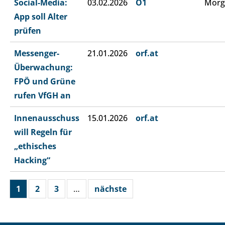
Social-Media:
03.02.2026
Ö1
Morg
App soll Alter
prüfen
Messenger-
21.01.2026
orf.at
Überwachung:
FPÖ und Grüne
rufen VfGH an
Innenausschuss
15.01.2026
orf.at
will Regeln für
„ethisches
Hacking“
1
2
3
…
nächste