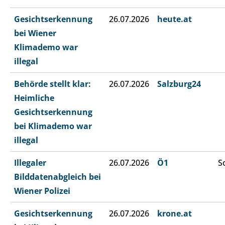
Gesichtserkennung
26.07.2026
heute.at
bei Wiener
Klimademo war
illegal
Behörde stellt klar:
26.07.2026
Salzburg24
Heimliche
Gesichtserkennung
bei Klimademo war
illegal
Illegaler
26.07.2026
Ö1
S
Bilddatenabgleich bei
Wiener Polizei
Gesichtserkennung
26.07.2026
krone.at