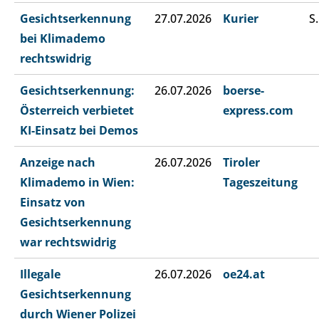
Gesichtserkennung
27.07.2026
Kurier
S.
bei Klimademo
rechtswidrig
Gesichtserkennung:
26.07.2026
boerse-
Österreich verbietet
express.com
KI-Einsatz bei Demos
Anzeige nach
26.07.2026
Tiroler
Klimademo in Wien:
Tageszeitung
Einsatz von
Gesichtserkennung
war rechtswidrig
Illegale
26.07.2026
oe24.at
Gesichtserkennung
durch Wiener Polizei