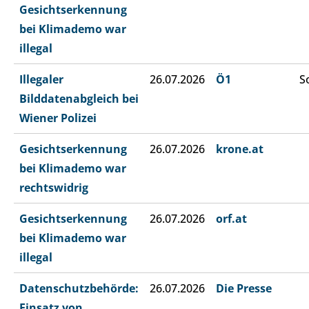
Gesichtserkennung
bei Klimademo war
illegal
Illegaler
26.07.2026
Ö1
S
Bilddatenabgleich bei
Wiener Polizei
Gesichtserkennung
26.07.2026
krone.at
bei Klimademo war
rechtswidrig
Gesichtserkennung
26.07.2026
orf.at
bei Klimademo war
illegal
Datenschutzbehörde:
26.07.2026
Die Presse
Einsatz von