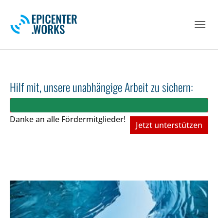
Skip to main navigation
Skip to main content
Skip to page footer
Hilf mit, unsere unabhängige Arbeit zu sichern:
Danke an alle Fördermitglieder!
Jetzt unterstützen