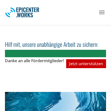
Skip to main navigation
Skip to main content
Skip to page footer
Hilf mit, unsere unabhängige Arbeit zu sichern:
Danke an alle Fördermitglieder!
Jetzt unterstützen