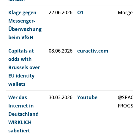
Klage gegen
22.06.2026
Ö1
Morge
Messenger-
Überwachung
beim VfGH
Capitals at
08.06.2026
euractiv.com
odds with
Brussels over
EU identity
wallets
Wer das
30.03.2026
Youtube
@SPA
Internet in
FROG
Deutschland
WIRKLICH
sabotiert