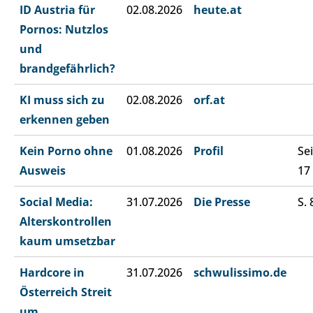
ID Austria für
02.08.2026
heute.at
Pornos: Nutzlos
und
brandgefährlich?
KI muss sich zu
02.08.2026
orf.at
erkennen geben
Kein Porno ohne
01.08.2026
Profil
Sei
Ausweis
17
Social Media:
31.07.2026
Die Presse
S. 
Alterskontrollen
kaum umsetzbar
Hardcore in
31.07.2026
schwulissimo.de
Österreich Streit
um