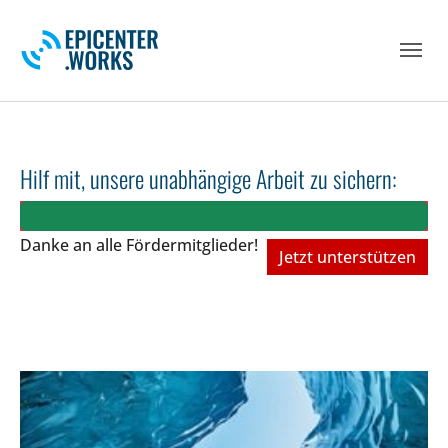
Skip to main navigation
Skip to main content
Skip to page footer
Hilf mit, unsere unabhängige Arbeit zu sichern:
Danke an alle Fördermitglieder!
Jetzt unterstützen