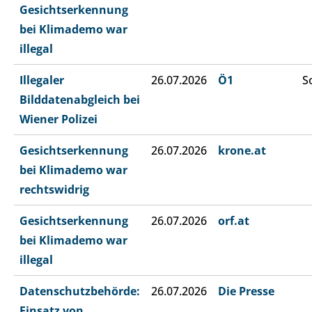
Gesichtserkennung
bei Klimademo war
illegal
Illegaler
26.07.2026
Ö1
S
Bilddatenabgleich bei
Wiener Polizei
Gesichtserkennung
26.07.2026
krone.at
bei Klimademo war
rechtswidrig
Gesichtserkennung
26.07.2026
orf.at
bei Klimademo war
illegal
Datenschutzbehörde:
26.07.2026
Die Presse
Einsatz von