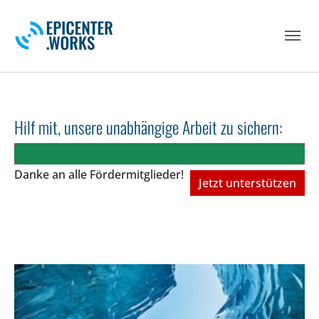
Skip to main navigation
Skip to main content
Skip to page footer
Hilf mit, unsere unabhängige Arbeit zu sichern:
Danke an alle Fördermitglieder!
Jetzt unterstützen