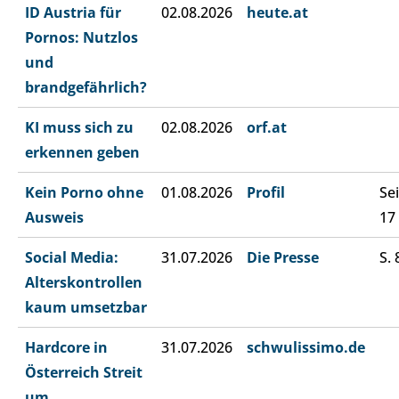
ID Austria für
02.08.2026
heute.at
Pornos: Nutzlos
und
brandgefährlich?
KI muss sich zu
02.08.2026
orf.at
erkennen geben
Kein Porno ohne
01.08.2026
Profil
Sei
Ausweis
17
Social Media:
31.07.2026
Die Presse
S. 
Alterskontrollen
kaum umsetzbar
Hardcore in
31.07.2026
schwulissimo.de
Österreich Streit
um