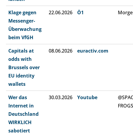
Klage gegen
22.06.2026
Ö1
Morge
Messenger-
Überwachung
beim VfGH
Capitals at
08.06.2026
euractiv.com
odds with
Brussels over
EU identity
wallets
Wer das
30.03.2026
Youtube
@SPA
Internet in
FROG
Deutschland
WIRKLICH
sabotiert