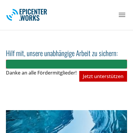
Skip to main navigation
Skip to main content
Skip to page footer
Hilf mit, unsere unabhängige Arbeit zu sichern:
Danke an alle Fördermitglieder!
Jetzt unterstützen