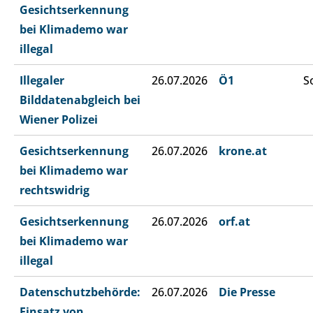
Gesichtserkennung
bei Klimademo war
illegal
Illegaler
26.07.2026
Ö1
S
Bilddatenabgleich bei
Wiener Polizei
Gesichtserkennung
26.07.2026
krone.at
bei Klimademo war
rechtswidrig
Gesichtserkennung
26.07.2026
orf.at
bei Klimademo war
illegal
Datenschutzbehörde:
26.07.2026
Die Presse
Einsatz von