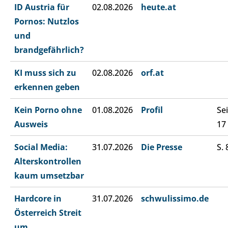
ID Austria für
02.08.2026
heute.at
Pornos: Nutzlos
und
brandgefährlich?
KI muss sich zu
02.08.2026
orf.at
erkennen geben
Kein Porno ohne
01.08.2026
Profil
Sei
Ausweis
17
Social Media:
31.07.2026
Die Presse
S. 
Alterskontrollen
kaum umsetzbar
Hardcore in
31.07.2026
schwulissimo.de
Österreich Streit
um