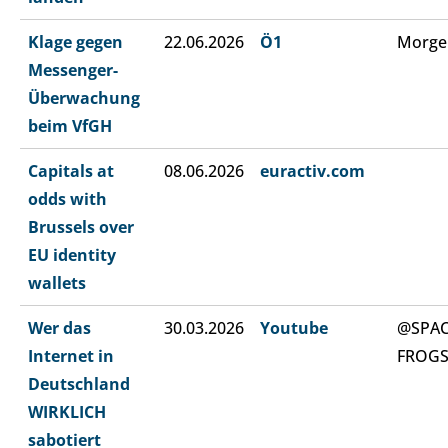
Klage gegen
22.06.2026
Ö1
Morge
Messenger-
Überwachung
beim VfGH
Capitals at
08.06.2026
euractiv.com
odds with
Brussels over
EU identity
wallets
Wer das
30.03.2026
Youtube
@SPA
Internet in
FROG
Deutschland
WIRKLICH
sabotiert