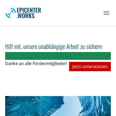
Skip to main navigation
Skip to main content
Skip to page footer
Hilf mit, unsere unabhängige Arbeit zu sichern:
Danke an alle Fördermitglieder!
Jetzt unterstützen