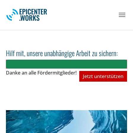
Skip to main navigation
Skip to main content
Skip to page footer
Hilf mit, unsere unabhängige Arbeit zu sichern:
Danke an alle Fördermitglieder!
Jetzt unterstützen