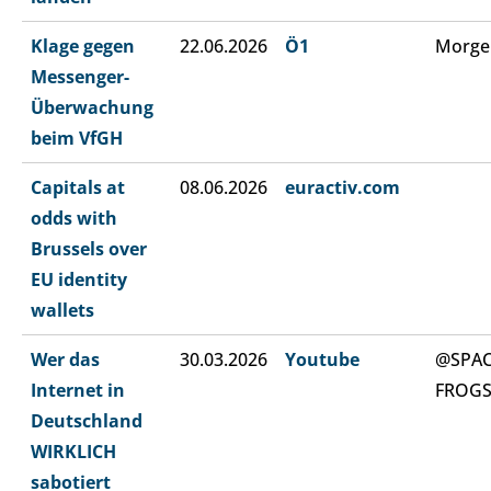
Klage gegen
22.06.2026
Ö1
Morge
Messenger-
Überwachung
beim VfGH
Capitals at
08.06.2026
euractiv.com
odds with
Brussels over
EU identity
wallets
Wer das
30.03.2026
Youtube
@SPA
Internet in
FROG
Deutschland
WIRKLICH
sabotiert