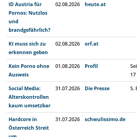
ID Austria für
02.08.2026
heute.at
Pornos: Nutzlos
und
brandgefährlich?
KI muss sich zu
02.08.2026
orf.at
erkennen geben
Kein Porno ohne
01.08.2026
Profil
Sei
Ausweis
17
Social Media:
31.07.2026
Die Presse
S. 
Alterskontrollen
kaum umsetzbar
Hardcore in
31.07.2026
schwulissimo.de
Österreich Streit
um