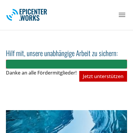
Skip to main navigation
Skip to main content
Skip to page footer
Hilf mit, unsere unabhängige Arbeit zu sichern:
Danke an alle Fördermitglieder!
Jetzt unterstützen