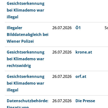
Gesichtserkennung
bei Klimademo war
illegal
Illegaler
26.07.2026
Ö1
S
Bilddatenabgleich bei
Wiener Polizei
Gesichtserkennung
26.07.2026
krone.at
bei Klimademo war
rechtswidrig
Gesichtserkennung
26.07.2026
orf.at
bei Klimademo war
illegal
Datenschutzbehörde:
26.07.2026
Die Presse
Einsatz von