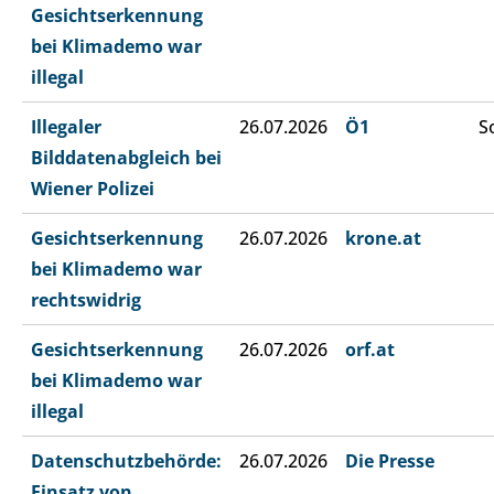
Gesichtserkennung
bei Klimademo war
illegal
Illegaler
26.07.2026
Ö1
S
Bilddatenabgleich bei
Wiener Polizei
Gesichtserkennung
26.07.2026
krone.at
bei Klimademo war
rechtswidrig
Gesichtserkennung
26.07.2026
orf.at
bei Klimademo war
illegal
Datenschutzbehörde:
26.07.2026
Die Presse
Einsatz von