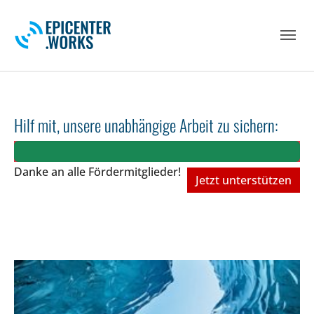
Skip to main navigation
Skip to main content
Skip to page footer
Hilf mit, unsere unabhängige Arbeit zu sichern:
Danke an alle Fördermitglieder!
Jetzt unterstützen