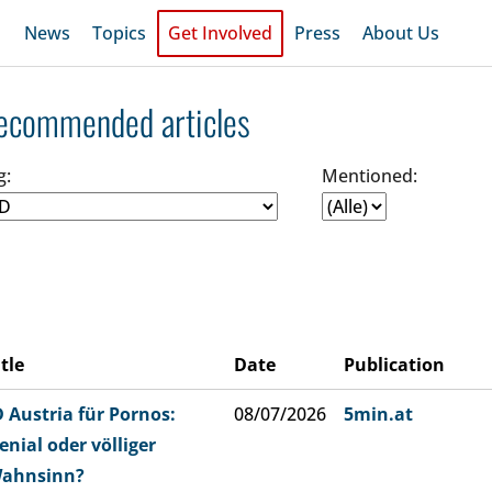
News
Topics
Get Involved
Press
About Us
ecommended articles
g:
Mentioned:
itle
Date
Publication
D Austria für Pornos:
08/07/2026
5min.at
enial oder völliger
ahnsinn?