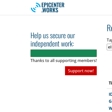
Skip to main navigation
Skip to main content
Skip to page footer
R
Help us secure our
Ta
independent work:
Thanks to all
supporting members!
Support now!
T
I
G
W