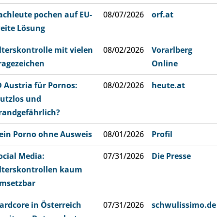
achleute pochen auf EU-
08/07/2026
orf.at
eite Lösung
lterskontrolle mit vielen
08/02/2026
Vorarlberg
ragezeichen
Online
D Austria für Pornos:
08/02/2026
heute.at
utzlos und
randgefährlich?
ein Porno ohne Ausweis
08/01/2026
Profil
ocial Media:
07/31/2026
Die Presse
lterskontrollen kaum
msetzbar
ardcore in Österreich
07/31/2026
schwulissimo.de