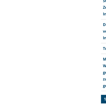
S
Z
I
D
v
I
T
M
W
g
z
g
1