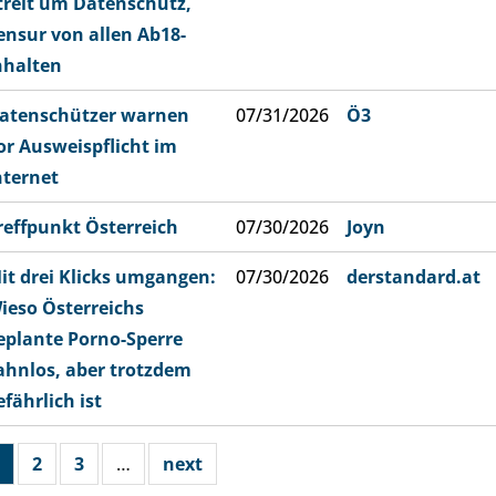
treit um Datenschutz,
ensur von allen Ab18-
nhalten
atenschützer warnen
07/31/2026
Ö3
or Ausweispflicht im
nternet
reffpunkt Österreich
07/30/2026
Joyn
it drei Klicks umgangen:
07/30/2026
derstandard.at
ieso Österreichs
eplante Porno-Sperre
ahnlos, aber trotzdem
efährlich ist
2
3
…
next