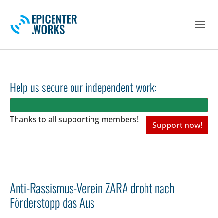
Skip to main navigation
Skip to main content
Skip to page footer
Help us secure our independent work:
Thanks to all
supporting members!
Support now!
Anti-Rassismus-Verein ZARA droht nach
Förderstopp das Aus