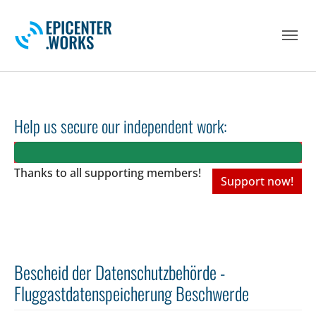
Skip to main navigation
Skip to main content
Skip to page footer
Help us secure our independent work:
Thanks to all
supporting members!
Support now!
Bescheid der Datenschutzbehörde -
Fluggastdatenspeicherung Beschwerde