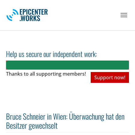
Skip to main navigation
Skip to main content
Skip to page footer
Help us secure our independent work:
Thanks to all
supporting members!
Support now!
Bruce Schneier in Wien: Überwachung hat den
Besitzer gewechselt