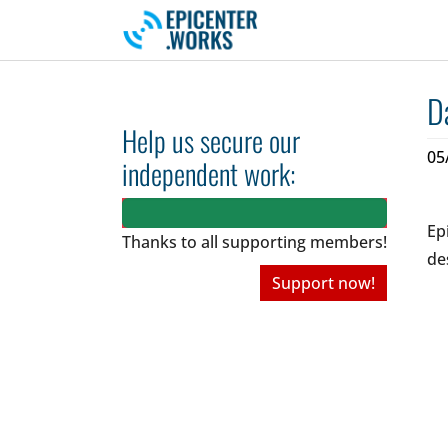
Skip to main navigation
Skip to main content
Skip to page footer
D
Help us secure our
05
independent work:
Ep
Thanks to all
supporting members!
de
Support now!