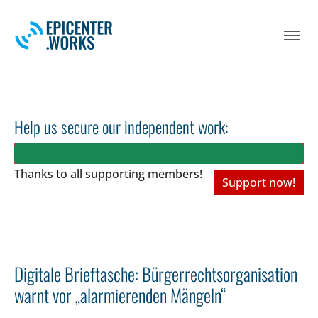
Skip to main navigation
Skip to main content
Skip to page footer
Help us secure our independent work:
Thanks to all
supporting members!
Support now!
Digitale Brieftasche: Bürgerrechtsorganisation
warnt vor „alarmierenden Mängeln“