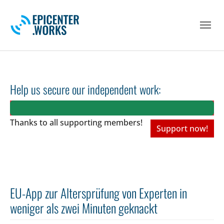
Skip to main navigation
Skip to main content
Skip to page footer
Help us secure our independent work:
Thanks to all
supporting members!
Support now!
EU-App zur Altersprüfung von Experten in
weniger als zwei Minuten geknackt