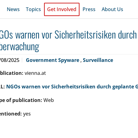
News
Topics
Get Involved
Press
About Us
GOs warnen vor Sicherheitsrisiken durch
berwachung
/08/2025
Government Spyware
,
Surveillance
blication:
vienna.at
L:
NGOs warnen vor Sicherheitsrisiken durch geplante
pe of publication:
Web
ntioned:
yes