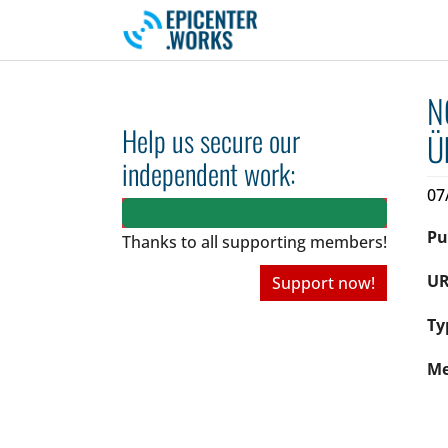
Skip to main navigation
Skip to main content
Skip to page footer
N
Help us secure our
Ü
independent work:
07
Pu
Thanks to all
supporting members!
UR
Support now!
Ty
Me