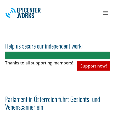
Skip to main navigation
Skip to main content
Skip to page footer
Help us secure our independent work:
Thanks to all
supporting members!
Support now!
Parlament in Österreich führt Gesichts- und
Venenscanner ein