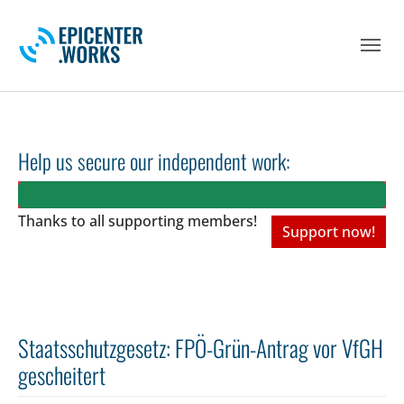
Skip to main navigation
Skip to main content
Skip to page footer
Help us secure our independent work:
Thanks to all
supporting members!
Support now!
Staatsschutzgesetz: FPÖ-Grün-Antrag vor VfGH
gescheitert