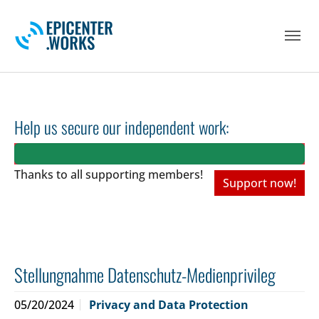
Skip to main navigation
Skip to main content
Skip to page footer
Help us secure our independent work:
Thanks to all
supporting members!
Support now!
Stellungnahme Datenschutz-Medienprivileg
05/20/2024
Privacy and Data Protection