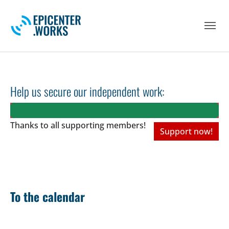
Skip to main navigation
Skip to main content
Skip to page footer
Help us secure our independent work:
Thanks to all
supporting members!
Support now!
To the calendar