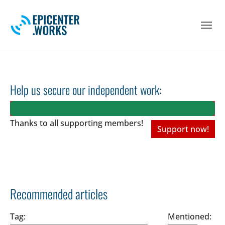
Skip to main navigation
Skip to main content
Skip to page footer
Help us secure our independent work:
Thanks to all
supporting members!
Support now!
Recommended articles
Tag:
Mentioned: