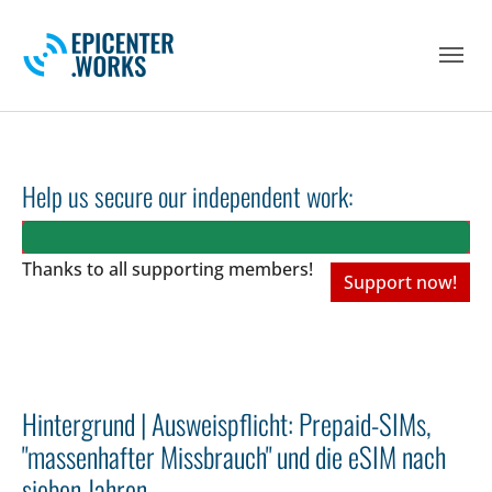
Skip to main navigation
Skip to main content
Skip to page footer
Help us secure our independent work:
Thanks to all
supporting members!
Support now!
Hintergrund | Ausweispflicht: Prepaid-SIMs,
"massenhafter Missbrauch" und die eSIM nach
sieben Jahren