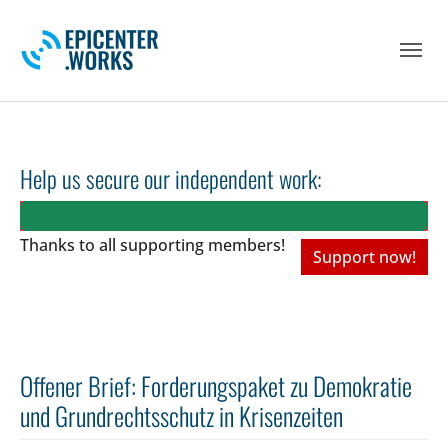
Skip to main navigation
Skip to main content
Skip to page footer
Help us secure our independent work:
Thanks to all
supporting members!
Support now!
Offener Brief: Forderungspaket zu Demokratie
und Grundrechtsschutz in Krisenzeiten