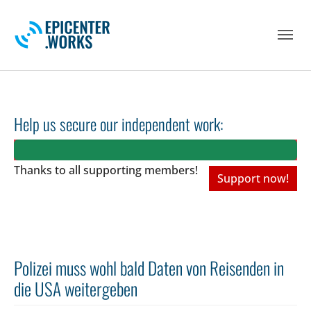
Skip to main navigation
Skip to main content
Skip to page footer
Help us secure our independent work:
Thanks to all
supporting members!
Support now!
Polizei muss wohl bald Daten von Reisenden in
die USA weitergeben