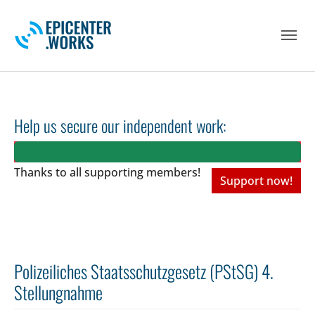
Skip to main navigation
Skip to main content
Skip to page footer
Help us secure our independent work:
Thanks to all
supporting members!
Support now!
Polizeiliches Staatsschutzgesetz (PStSG) 4.
Stellungnahme