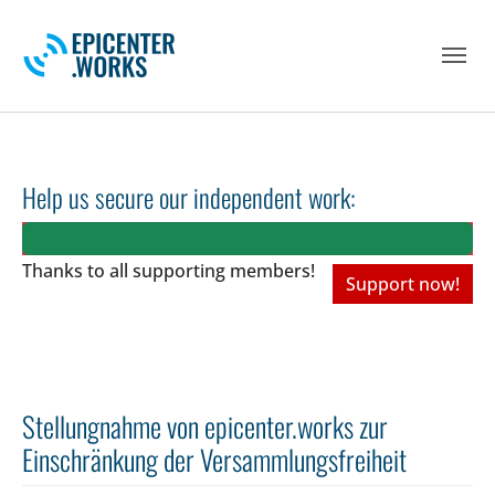
Skip to main navigation
Skip to main content
Skip to page footer
Help us secure our independent work:
Thanks to all
supporting members!
Support now!
Stellungnahme von epicenter.works zur
Einschränkung der Versammlungsfreiheit