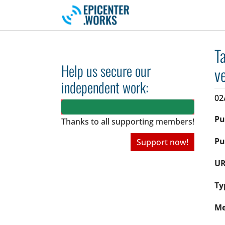
Skip to main navigation
Skip to main content
Skip to page footer
T
Help us secure our
v
independent work:
02
Pu
Thanks to all
supporting members!
Pu
Support now!
UR
Ty
Me