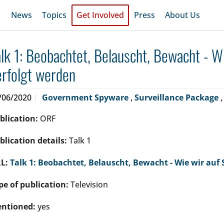
News
Topics
Get Involved
Press
About Us
alk 1: Beobachtet, Belauscht, Bewacht - Wi
erfolgt werden
/06/2020
Government Spyware
,
Surveillance Package
blication:
ORF
blication details:
Talk 1
L:
Talk 1: Beobachtet, Belauscht, Bewacht - Wie wir auf 
pe of publication:
Television
ntioned:
yes