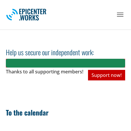
Skip to main navigation
Skip to main content
Skip to page footer
Help us secure our independent work:
Thanks to all
supporting members!
Support now!
To the calendar