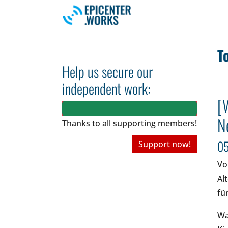
Skip to main navigation
Skip to main content
Skip to page footer
T
Help us secure our
independent work:
[
N
Thanks to all
supporting members!
05
Support now!
Vo
Al
fü
Wa