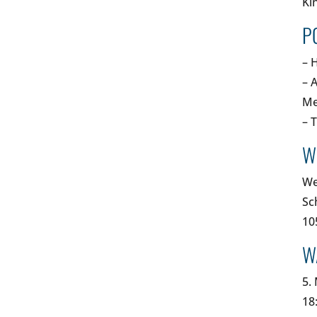
Ki
P
– 
– 
Me
– 
W
We
Sc
10
W
5.
18