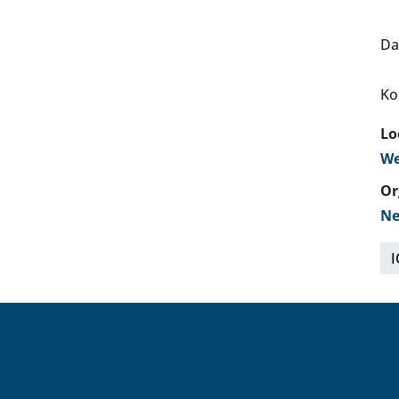
Da
Ko
Lo
We
Or
Ne
I