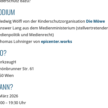
nderschutz dazu?
ODIUM
Hedwig Wölfl von der Kinderschutzorganisation
Die Möwe
Answer Lang aus dem Medienministerium (stellvertretender
dienpolitik und Medienrecht)
Thomas Lohninger von
epicenter.works
O?
rkzeugH
hönbrunner Str. 61
50 Wien
ANN?
 März 2026
:00 – 19:30 Uhr