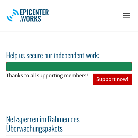
Skip to main navigation
Skip to main content
Skip to page footer
Help us secure our independent work:
Thanks to all
supporting members!
Support now!
Netzsperren im Rahmen des
Überwachungspakets