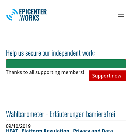
Skip to main navigation
Skip to main content
Skip to page footer
Help us secure our independent work:
Thanks to all
supporting members!
Support now!
Wahlbarometer - Erläuterungen barrierefrei
09/10/2019
HEAT
,
Platform Regulation
,
Privacy and Data