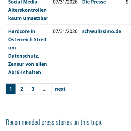
Social Media:
07/31/2026
Die Presse
S.
Alterskontrollen
kaum umsetzbar
Hardcore in
07/31/2026
schwulissimo.de
Österreich Streit
um
Datenschutz,
Zensur von allen
Ab18-Inhalten
1
2
3
…
next
Recommended press stories on this topic