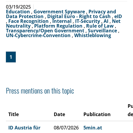
03/19/2025
Education
,
Government Spyware
,
Privacy and
Data Protection
,
Digital Euro - Right to Cash
,
eID
,
Face Recognition
,
Internal
,
IT-Security
,
AI
,
Net
Neutrality
,
Platform Regulation
,
Rule of Law
,
Transparency/Open Government
,
Surveillance
,
UN-Cybercrime-Convention
,
Whistleblowing
1
Press mentions on this topic
Pu
Title
Date
Publication
de
ID Austria für
08/07/2026
5min.at