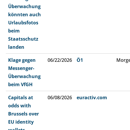
Überwachung
könnten auch
Urlaubsfotos
beim
Staatsschutz
landen
Klage gegen
06/22/2026
Ö1
Morge
Messenger-
Überwachung
beim VfGH
Capitals at
06/08/2026
euractiv.com
odds with
Brussels over
EU identity
wallets