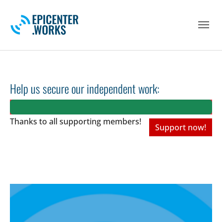
Skip to main navigation
Skip to main content
Skip to page footer
Help us secure our independent work:
Thanks to all
supporting members!
Support now!