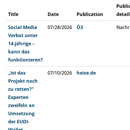
Publi
Title
Date
Publication
detail
Social Media
07/28/2026
Ö3
Nachr
Verbot unter
14-jährige –
kann das
funktionieren?
„Ist das
07/10/2026
heise.de
Projekt noch
zu retten?“
Experten
zweifeln an
Umsetzung
der EUDI-
Wallet