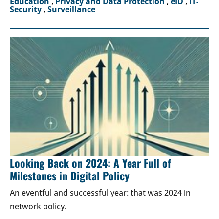
Education
,
Privacy and Data Protection
,
eID
,
IT-
Security
,
Surveillance
Looking Back on 2024: A Year Full of
Milestones in Digital Policy
An eventful and successful year: that was 2024 in
network policy.