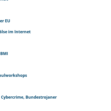
der EU
älse im Internet
 BMI
Schulworkshops
UN Cybercrime, Bundestrojaner