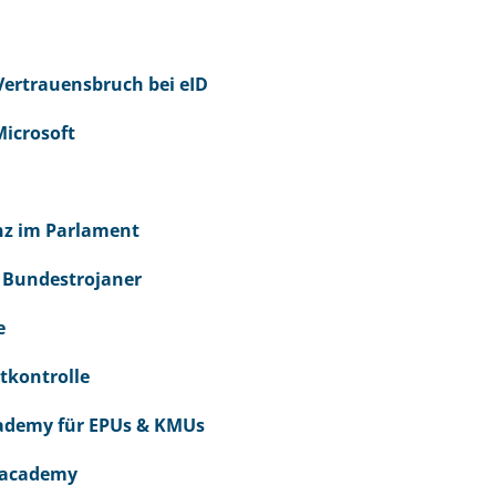
 Vertrauensbruch bei eID
Microsoft
nz im Parlament
r Bundestrojaner
e
atkontrolle
Academy für EPUs & KMUs
r.academy