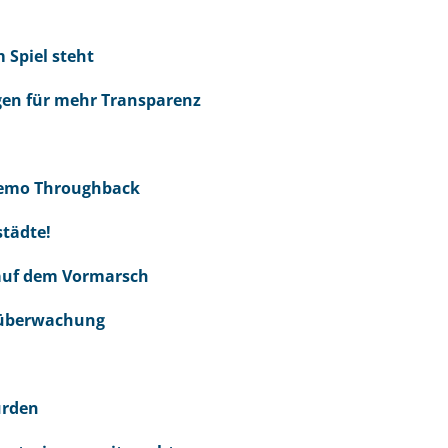
 Spiel steht
rgen für mehr Transparenz
& Demo Throughback
städte!
 auf dem Vormarsch
dtüberwachung
ürden