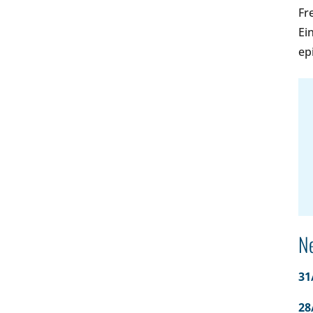
Fr
Ei
ep
Ne
31
28