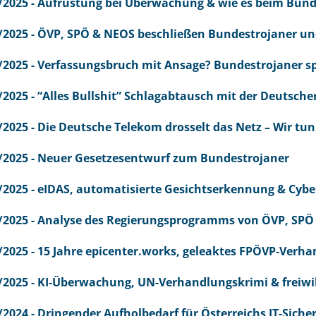
/2025 - Aufrüstung bei Überwachung & wie es beim Bund
/2025 - ÖVP, SPÖ & NEOS beschließen Bundestrojaner und
/2025 - Verfassungsbruch mit Ansage? Bundestrojaner sp
/2025 - “Alles Bullshit” Schlagabtausch mit der Deutsch
/2025 - Die Deutsche Telekom drosselt das Netz – Wir tu
/2025 - Neuer Gesetzesentwurf zum Bundestrojaner
/2025 - eIDAS, automatisierte Gesichtserkennung & Cyb
/2025 - Analyse des Regierungsprogramms von ÖVP, SP
/2025 - 15 Jahre epicenter.works, geleaktes FPÖVP-Verh
/2025 - KI-Überwachung, UN-Verhandlungskrimi & freiwi
/2024 - Dringender Aufholbedarf für Österreichs IT-Siche