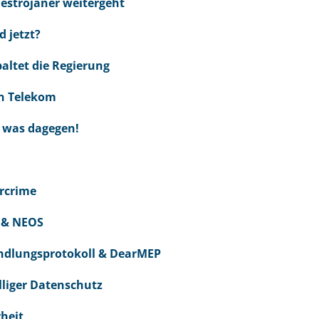
estrojaner weitergeht
 jetzt?
altet die Regierung
en Telekom
n was dagegen!
ercrime
Ö & NEOS
andlungsprotokoll & DearMEP
lliger Datenschutz
rheit