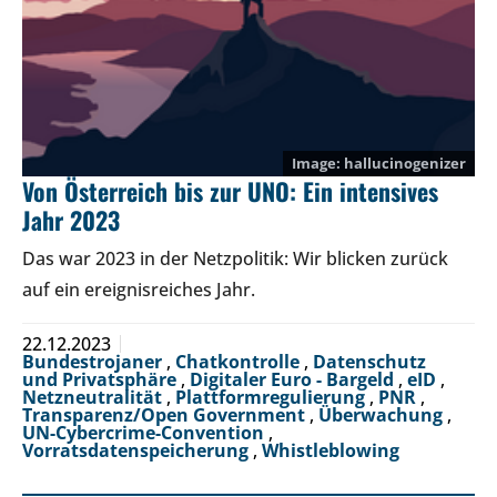
hallucinogenizer
Von Österreich bis zur UNO: Ein intensives
Jahr 2023
Das war 2023 in der Netzpolitik: Wir blicken zurück
auf ein ereignisreiches Jahr.
22.12.2023
Bundestrojaner
,
Chatkontrolle
,
Datenschutz
und Privatsphäre
,
Digitaler Euro - Bargeld
,
eID
,
Netzneutralität
,
Plattformregulierung
,
PNR
,
Transparenz/Open Government
,
Überwachung
,
UN-Cybercrime-Convention
,
Vorratsdatenspeicherung
,
Whistleblowing