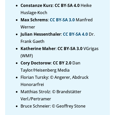
Constanze Kurz
:
CC BY-SA 4.0
Heike
Huslage-Koch
Max Schrems
:
CC BY-SA 3.0
Manfred
Werner
Julian Hessenthaler
:
CC BY-SA 4.0
Dr.
Frank Gaeth
Katherine Maher
:
CC BY-SA 3.0
VGrigas
(WMF)
Cory Doctorow
:
CC BY 2.0
Dan
Taylor/Heisenberg Media
Florian Tursky: © Angerer, Abdruck
Honorarfrei
Matthias Strolz: © Brandstätter
Verl./Pertramer
Bruce Schneier: © Geoffrey Stone