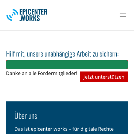
Skip to main navigation
Skip to main content
Skip to page footer
Hilf mit, unsere unabhängige Arbeit zu sichern:
Danke an alle Fördermitglieder!
Jetzt unterstützen
Über uns
Das ist epicenter.works – für digitale Rechte