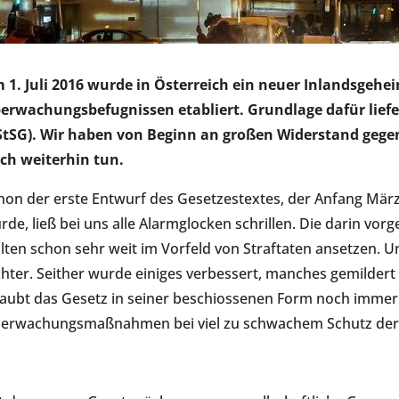
 1. Juli 2016 wurde in Österreich ein neuer Inlandsgeh
erwachungsbefugnissen etabliert. Grundlage dafür liefer
StSG). Wir haben von Beginn an großen Widerstand gegen
ch weiterhin tun.
hon der erste Entwurf des Gesetzestextes, der Anfang Mär
rde, ließ bei uns alle Alarmglocken schrillen. Die dari
llten schon sehr weit im Vorfeld von Straftaten ansetzen.
chter. Seither wurde einiges verbessert, manches gemilder
laubt das Gesetz in seiner beschiossenen Form noch immer 
erwachungsmaßnahmen bei viel zu schwachem Schutz der 