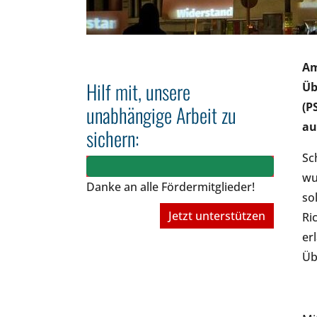
Am
Hilf mit, unsere
Üb
(P
unabhängige Arbeit zu
au
sichern:
Sc
wu
Danke an alle Fördermitglieder!
so
Jetzt unterstützen
Ri
er
Üb