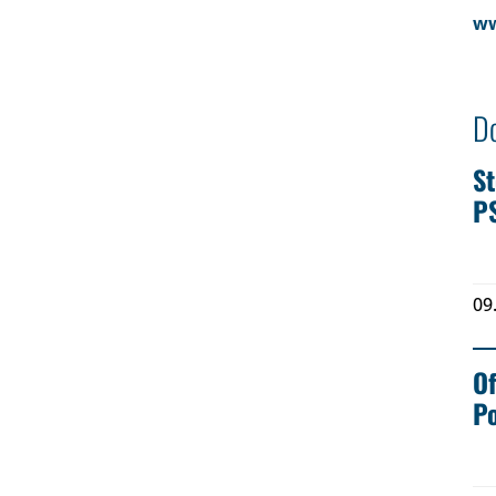
ww
D
St
P
09
Of
Po