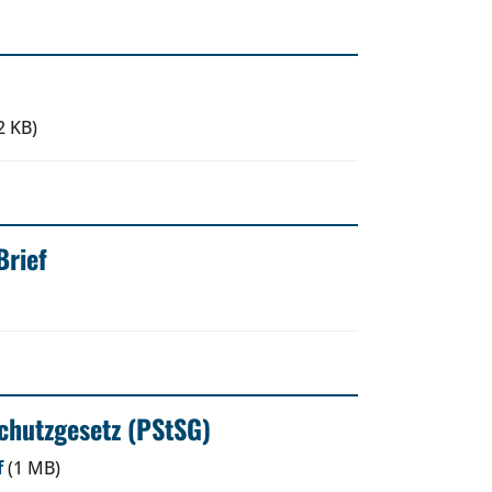
2 KB)
Brief
schutzgesetz (PStSG)
f
(1 MB)