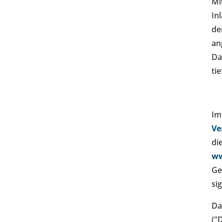
Mi
In
de
an
Da
ti
Im
Ve
di
ww
Ge
si
Da
("