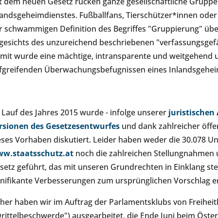
t dem neuen Gesetz rücken ganze gesellschaftliche Gruppe
landsgeheimdienstes. Fußballfans, Tierschützer*innen oder
r schwammigen Definition des Begriffes "Gruppierung" übe
gesichts des unzureichend beschriebenen "verfassungsgefä
mit wurde eine mächtige, intransparente und weitgehend u
efgreifenden Überwachungsbefugnissen eines Inlandsgehei
 Lauf des Jahres 2015 wurde - infolge unserer
juristischen 
rsionen des Gesetzesentwurfes
und dank zahlreicher öffen
eses Vorhaben diskutiert. Leider haben weder die 30.078 Unt
w.staatsschutz.at
noch die zahlreichen Stellungnahmen 
setz geführt, das mit unseren Grundrechten in Einklang st
gnifikante Verbesserungen zum ursprünglichen Vorschlag e
her haben wir im Auftrag der Parlamentsklubs von Freihei
Drittelbeschwerde") ausgearbeitet, die Ende Juni beim Öste