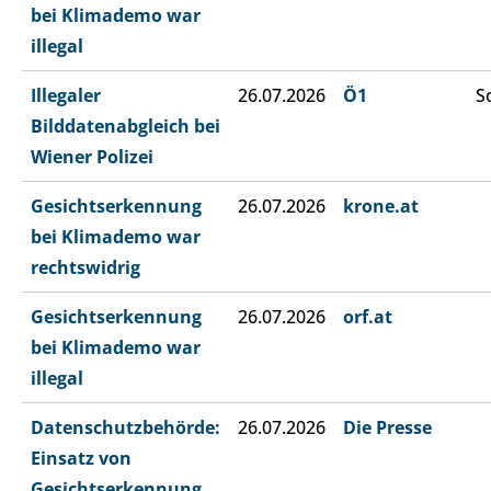
bei Klimademo war
illegal
Illegaler
26.07.2026
Ö1
S
Bilddatenabgleich bei
Wiener Polizei
Gesichtserkennung
26.07.2026
krone.at
bei Klimademo war
rechtswidrig
Gesichtserkennung
26.07.2026
orf.at
bei Klimademo war
illegal
Datenschutzbehörde:
26.07.2026
Die Presse
Einsatz von
Gesichtserkennung