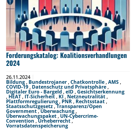
Forderungskatalog: Koalitionsverhandlungen
2024
26.11.2024
Bildung
,
Bundestrojaner
,
Chatkontrolle
,
AMS
,
COVID-19
,
Datenschutz und Privatsphäre
,
Digitaler Euro - Bargeld
,
eID
,
Gesichtserkennung
,
HEAT
,
IT-Sicherheit
,
KI
,
Netzneutralität
,
Plattformregulierung
,
PNR
,
Rechtsstaat
,
Staatsschutzgesetz
,
Transparenz/Open
Government
,
Überwachung
,
Überwachungspaket
,
UN-Cybercrime-
Convention
,
Urheberrecht
,
Vorratsdatenspeicherung