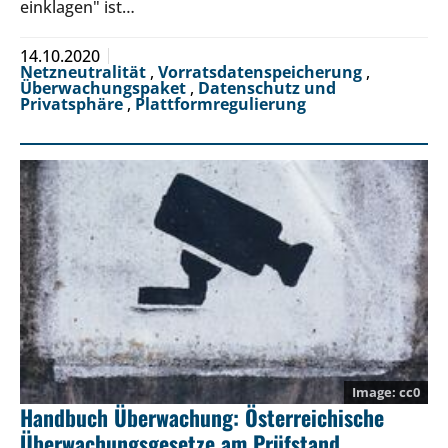
einklagen" ist…
14.10.2020
Netzneutralität
,
Vorratsdatenspeicherung
,
Überwachungspaket
,
Datenschutz und
Privatsphäre
,
Plattformregulierung
cc0
Handbuch Überwachung: Österreichische
Überwachungsgesetze am Prüfstand