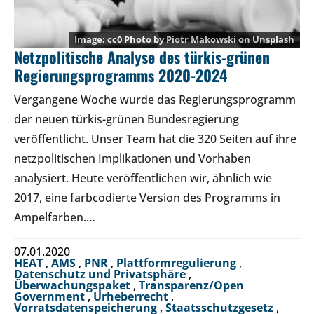
cc0 Photo by
Piotr Makowski
on
Unsplash
Netzpolitische Analyse des türkis-grünen
Regierungsprogramms 2020-2024
Vergangene Woche wurde das Regierungsprogramm
der neuen türkis-grünen Bundesregierung
veröffentlicht. Unser Team hat die 320 Seiten auf ihre
netzpolitischen Implikationen und Vorhaben
analysiert. Heute veröffentlichen wir, ähnlich wie
2017, eine farbcodierte Version des Programms in
Ampelfarben.…
07.01.2020
HEAT
,
AMS
,
PNR
,
Plattformregulierung
,
Datenschutz und Privatsphäre
,
Überwachungspaket
,
Transparenz/Open
Government
,
Urheberrecht
,
Vorratsdatenspeicherung
,
Staatsschutzgesetz
,