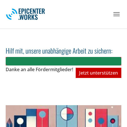
Skip to main navigation
Skip to main content
Skip to page footer
Hilf mit, unsere unabhängige Arbeit zu sichern:
Danke an alle Fördermitglieder!
Jetzt unterstützen