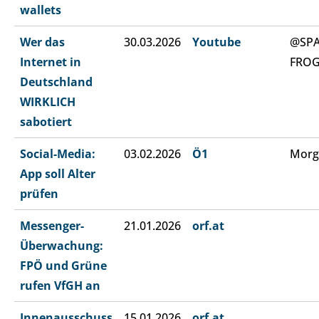
wallets
Wer das
30.03.2026
Youtube
@SP
Internet in
FRO
Deutschland
WIRKLICH
sabotiert
Social-Media:
03.02.2026
Ö1
Morg
App soll Alter
prüfen
Messenger-
21.01.2026
orf.at
Überwachung:
FPÖ und Grüne
rufen VfGH an
Innenausschuss
15.01.2026
orf.at