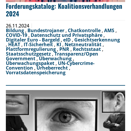
Forderungskatalog: Koalitionsverhandlungen
2024
26.11.2024
Bildung
,
Bundestrojaner
,
Chatkontrolle
,
AMS
,
COVID-19
,
Datenschutz und Privatsphäre
,
Digitaler Euro - Bargeld
,
eID
,
Gesichtserkennung
,
HEAT
,
IT-Sicherheit
,
KI
,
Netzneutralität
,
Plattformregulierung
,
PNR
,
Rechtsstaat
,
Staatsschutzgesetz
,
Transparenz/Open
Government
,
Überwachung
,
Überwachungspaket
,
UN-Cybercrime-
Convention
,
Urheberrecht
,
Vorratsdatenspeicherung