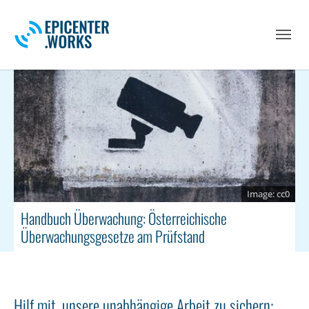
Skip to main navigation
Skip to main content
Skip to page footer
cc0
Handbuch Überwachung: Österreichische
Überwachungsgesetze am Prüfstand
Hilf mit, unsere unabhängige Arbeit zu sichern: