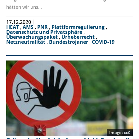
hätten wir uns…
17.12.2020
HEAT
,
AMS
,
PNR
,
Plattformregulierung
,
Datenschutz und Privatsphäre
,
Überwachungspaket
,
Urheberrecht
,
Netzneutralität
,
Bundestrojaner
,
COVID-19
cc0