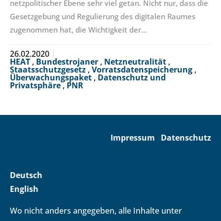
netzpolitischer Ebene sehr viel getan. Nicht nur, dass die
Gesetzgebung und Regulierung des digitalen Raumes
zugenommen hat, die Wichtigkeit der…
26.02.2020
HEAT
,
Bundestrojaner
,
Netzneutralität
,
Staatsschutzgesetz
,
Vorratsdatenspeicherung
,
Überwachungspaket
,
Datenschutz und
Privatsphäre
,
PNR
Impressum
Datenschutz
Deutsch
English
Wo nicht anders angegeben, alle Inhalte unter